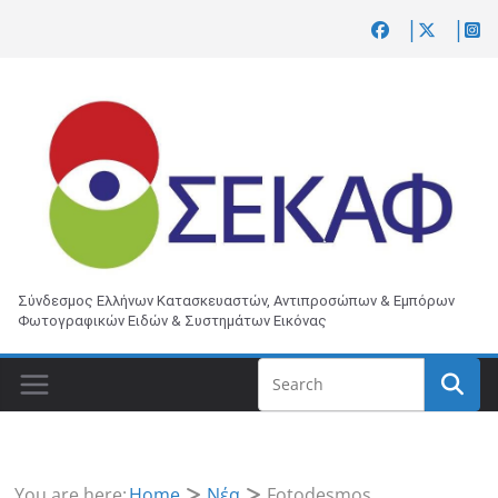
Skip
to
content
Σύνδεσμος Ελλήνων Κατασκευαστών, Αντιπροσώπων & Εμπόρων
Φωτογραφικών Ειδών & Συστημάτων Εικόνας
You are here:
Home
Νέα
Fotodesmos