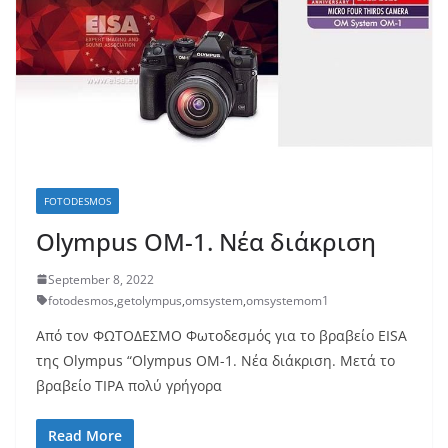
FOTODESMOS
Olympus OM-1. Νέα διάκριση
September 8, 2022
fotodesmos
,
getolympus
,
omsystem
,
omsystemom1
Από τον ΦΩΤΟΔΕΣΜΟ Φωτοδεσμός για το βραβείο EISA
της Olympus “Olympus OM-1. Νέα διάκριση. Μετά το
βραβείο TIPA πολύ γρήγορα
Read More