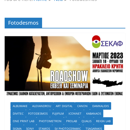
Fotodesmos
ALBUMAKE
ALEXANDROU
ART DIGITAL
CANON
DAMKALIDIS
DIVITEC
FOTODESMOS
FUJIFILM
ICONNET
KABANAOS
ONE PRINT LAB
PHOTOMETRON
PROLAB
QUALIS
REIGN LAB
SIGMA
SONY
STAMOS
SV PHOTOCERAMIC
TSAGARAKIS