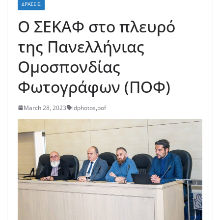
ΔΡΆΣΕΙΣ
Ο ΣΕΚΑΦ στο πλευρό
της Πανελλήνιας
Ομοσπονδίας
Φωτογράφων (ΠΟΦ)
March 28, 2023
idphotos
,
pof