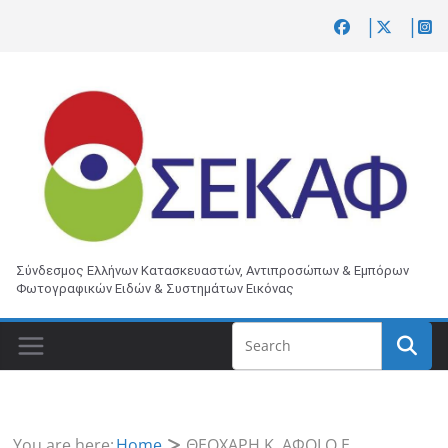
Skip
to
content
Σύνδεσμος Ελλήνων Κατασκευαστών, Αντιπροσώπων & Εμπόρων
Φωτογραφικών Ειδών & Συστημάτων Εικόνας
You are here:
Home
ΘΕΟΧΑΡΗ Κ. ΑΦΟΙ Ο.Ε.