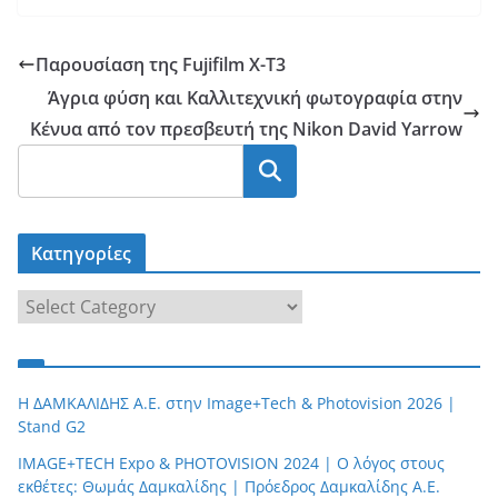
Παρουσίαση της Fujifilm X-T3
Άγρια φύση και Καλλιτεχνική φωτογραφία στην
Κένυα από τον πρεσβευτή της Nikon David Yarrow
Κατηγορίες
Κ
α
τ
η
Η ΔΑΜΚΑΛΙΔΗΣ Α.Ε. στην Image+Tech & Photovision 2026 |
γ
Stand G2
ο
IMAGE+TECH Expo & PHOTOVISION 2024 | O λόγος στους
ρ
εκθέτες: Θωμάς Δαμκαλίδης | Πρόεδρος Δαμκαλίδης Α.Ε.
ί