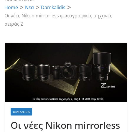
Home
Νέα
Damkalidis
Οι νέες Nikon mirrorless φωτογραφικές μηχανές
σειράς Z
DAMKALIDIS
Οι νέες Nikon mirrorless