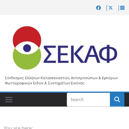
Skip
to
content
Σύνδεσμος Ελλήνων Κατασκευαστών, Αντιπροσώπων & Εμπόρων
Φωτογραφικών Ειδών & Συστημάτων Εικόνας
You are here: