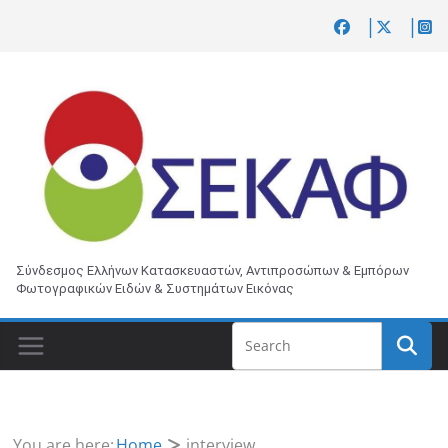
Skip
to
content
Σύνδεσμος Ελλήνων Κατασκευαστών, Αντιπροσώπων & Εμπόρων
Φωτογραφικών Ειδών & Συστημάτων Εικόνας
You are here:
Home
interview