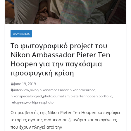
DAMKALIDIS
Το φωτογραφικό project του
Nikon Ambassador Pieter Ten
Hoopen για την παγκόσμια
προσφυγική κρίση
June 19, 2019
interview
,
nikon
,
nikonambassador
,
nikonproeurope
,
nikonspecialproject
,
photojournalism
,
pietertenhoopen
,
portfolio
,
refugees
,
worldpressphoto
Ο πρεσβευτής της Nikon Pieter Ten Hoopen καταγράφει
ιστορίες αγάπης ανάμεσα σε ζευγάρια και οικογένειες
που έχουν πληγεί από την