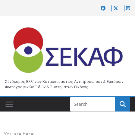
Skip
to
content
Σύνδεσμος Ελλήνων Κατασκευαστών, Αντιπροσώπων & Εμπόρων
Φωτογραφικών Ειδών & Συστημάτων Εικόνας
You are here: