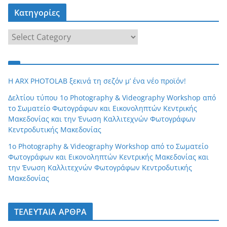
Κατηγορίες
Κ
α
τ
η
H ARX PHOTOLAB ξεκινά τη σεζόν μ’ ένα νέο προϊόν!
γ
Δελτίου τύπου 1ο Photography & Videography Workshop από
ο
το Σωματείο Φωτογράφων και Εικονοληπτών Κεντρικής
ρ
Μακεδονίας και την Ένωση Καλλιτεχνών Φωτογράφων
ί
Κεντροδυτικής Μακεδονίας
ε
1ο Photography & Videography Workshop από το Σωματείο
ς
Φωτογράφων και Εικονοληπτών Κεντρικής Μακεδονίας και
την Ένωση Καλλιτεχνών Φωτογράφων Κεντροδυτικής
Μακεδονίας
ΤΕΛΕΥΤΑΙΑ ΑΡΘΡΑ