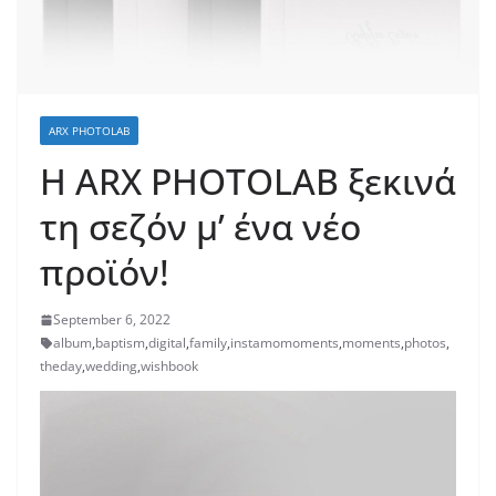
ARX PHOTOLAB
H ARX PHOTOLAB ξεκινά
τη σεζόν μ’ ένα νέο
προϊόν!
September 6, 2022
album
,
baptism
,
digital
,
family
,
instamomoments
,
moments
,
photos
,
theday
,
wedding
,
wishbook