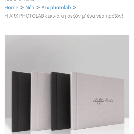
Home
Νέα
Arx photolab
H ARX PHOTOLAB ξεκινά τη σεζόν μ’ ένα νέο προϊόν!