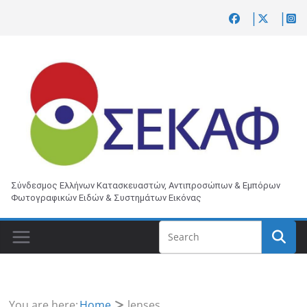
Skip
to
content
Σύνδεσμος Ελλήνων Κατασκευαστών, Αντιπροσώπων & Εμπόρων
Φωτογραφικών Ειδών & Συστημάτων Εικόνας
You are here:
Home
lenses