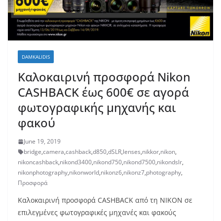
DAMKALIDIS
Καλοκαιρινή προσφορά Nikon
CASHBACK έως 600€ σε αγορά
φωτογραφικής μηχανής και
φακού
June 19, 2019
bridge
,
camera
,
cashback
,
d850
,
dSLR
,
lenses
,
nikkor
,
nikon
,
nikoncashback
,
nikond3400
,
nikond750
,
nikond7500
,
nikondslr
,
nikonphotography
,
nikonworld
,
nikonz6
,
nikonz7
,
photography
,
Προσφορά
Καλοκαιρινή προσφορά CASHBACK από τη ΝΙΚΟΝ σε
επιλεγμένες φωτογραφικές μηχανές και φακούς