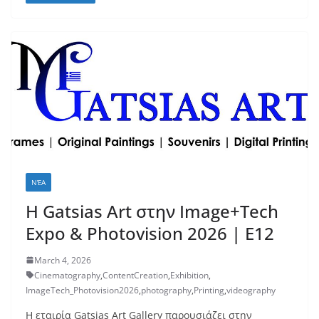
ΝΈΑ
H Gatsias Art στην Image+Tech
Expo & Photovision 2026 | E12
March 4, 2026
Cinematography
,
ContentCreation
,
Exhibition
,
ImageTech_Photovision2026
,
photography
,
Printing
,
videography
Η εταιρία Gatsias Art Gallery παρουσιάζει στην