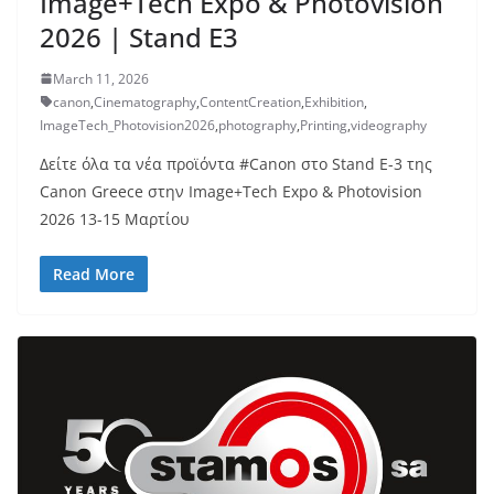
Image+Tech Expo & Photovision
2026 | Stand E3
March 11, 2026
canon
,
Cinematography
,
ContentCreation
,
Exhibition
,
ImageTech_Photovision2026
,
photography
,
Printing
,
videography
Δείτε όλα τα νέα προϊόντα #Canon στο Stand E-3 της
Canon Greece στην Image+Tech Expo & Photovision
2026 13-15 Μαρτίου
Read More