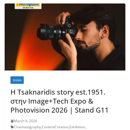
SIGMA
Η Tsaknaridis story est.1951.
στην Image+Tech Expo &
Photovision 2026 | Stand G11
March 9, 2026
Cinematography
,
ContentCreation
,
Exhibition
,