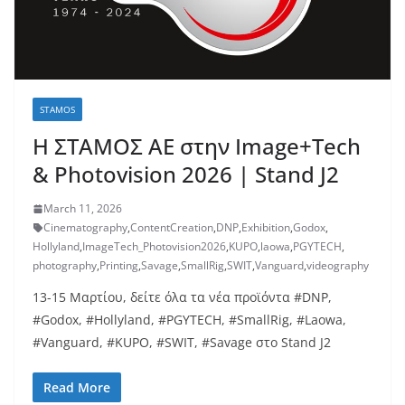
STAMOS
H ΣΤΑΜΟΣ ΑΕ στην Image+Tech
& Photovision 2026 | Stand J2
March 11, 2026
Cinematography
,
ContentCreation
,
DNP
,
Exhibition
,
Godox
,
Hollyland
,
ImageTech_Photovision2026
,
KUPO
,
laowa
,
PGYTECH
,
photography
,
Printing
,
Savage
,
SmallRig
,
SWIT
,
Vanguard
,
videography
13-15 Μαρτίου, δείτε όλα τα νέα προϊόντα #DNP,
#Godox, #Hollyland, #PGYTECH, #SmallRig, #Laowa,
#Vanguard, #KUPO, #SWIT, #Savage στο Stand J2
Read More