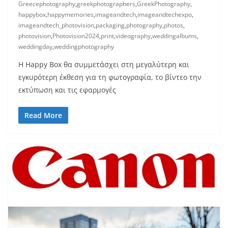
Greecephotography
,
greekphotographers
,
GreekPhotography
,
happybox
,
happymemories
,
imageandtech
,
imageandtechexpo
,
imageandtech_photovision
,
packaging
,
photography
,
photos
,
photovision
,
Photovision2024
,
print
,
videography
,
weddingalbums
,
weddingday
,
weddingphotography
Η Happy Box θα συμμετάσχει στη μεγαλύτερη και
εγκυρότερη έκθεση για τη φωτογραφία, το βίντεο την
εκτύπωση και τις εφαρμογές
Read More