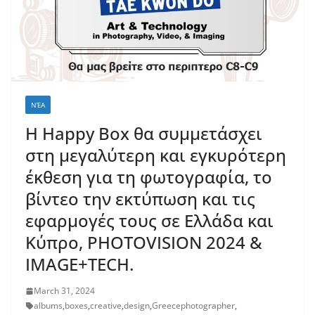
ΝΈΑ
Η Happy Box θα συμμετάσχει
στη μεγαλύτερη και εγκυρότερη
έκθεση για τη φωτογραφία, το
βίντεο την εκτύπωση και τις
εφαρμογές τους σε Ελλάδα και
Κύπρο, PHOTOVISION 2024 &
IMAGE+TECH.
March 31, 2024
albums
,
boxes
,
creative
,
design
,
Greecephotographer
,