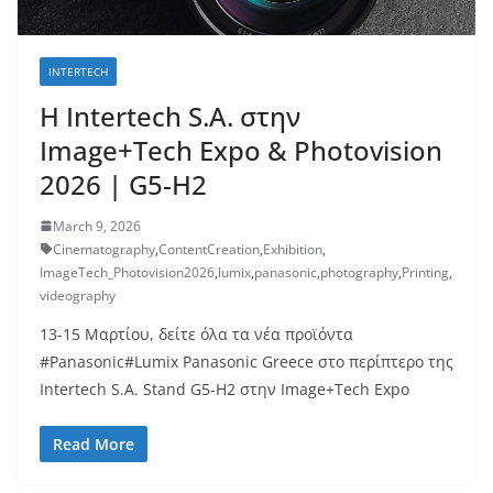
INTERTECH
H Intertech S.A. στην
Image+Tech Expo & Photovision
2026 | G5-H2
March 9, 2026
Cinematography
,
ContentCreation
,
Exhibition
,
ImageTech_Photovision2026
,
lumix
,
panasonic
,
photography
,
Printing
,
videography
13-15 Μαρτίου, δείτε όλα τα νέα προϊόντα
#Panasonic#Lumix Panasonic Greece στο περίπτερο της
Intertech S.A. Stand G5-H2 στην Image+Tech Expo
Read More