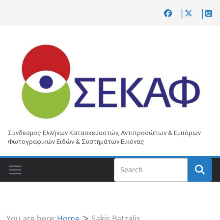
Skip
to
content
Σύνδεσμος Ελλήνων Κατασκευαστών, Αντιπροσώπων & Εμπόρων
Φωτογραφικών Ειδών & Συστημάτων Εικόνας
You are here:
Home
Sakis Batzalis