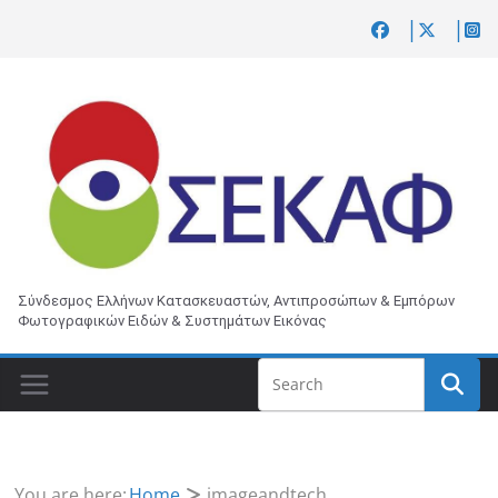
Skip
to
content
Σύνδεσμος Ελλήνων Κατασκευαστών, Αντιπροσώπων & Εμπόρων
Φωτογραφικών Ειδών & Συστημάτων Εικόνας
You are here:
Home
imageandtech