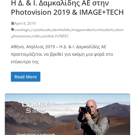
Η Δ. & Ι. Δαμκαλίδης ΑΕ στην
Photovision 2019 & IMAGE+TECH
April 4, 2019
caselogic
,
crystalaudio
,
damkalidis
,
imageandtech
,
mitsubishi
,
nikon
,
photovision
,
rollei
,
sandisk
,
YUNEEC
Αθήνα, Απρίλιος 2019 – Η Δ. & Ι. Δαμκαλίδης ΑΕ
προετοιμάζεται να βρεθεί για ακόμη μια φορά στο
επίκεντρο της
Read More