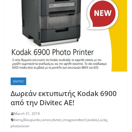
DIVITEC
Δωρεάν εκτυπωτής Kodak 6900
από την Divitec AE!
March 31, 2019
benq
,
Blaupunkt
,
canon
,
divitec
,
imageandtech
,
kodak
,
Lucky
,
photovision