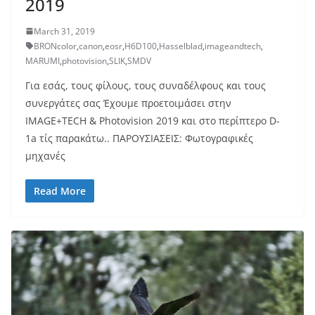
2019
March 31, 2019
BRONcolor
,
canon
,
eosr
,
H6D100
,
Hasselblad
,
imageandtech
,
MARUMI
,
photovision
,
SLIK
,
SMDV
Για εσάς, τους φίλους, τους συναδέλφους και τους
συνεργάτες σας Έχουμε προετοιμάσει στην
IMAGE+TECH & Photovision 2019 και στο περίπτερο D-
1a τίς παρακάτω.. ΠΑΡΟΥΣΙΑΣΕΙΣ:­­­­ Φωτογραφικές
μηχανές
Read More