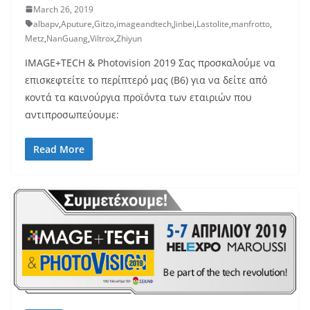
March 26, 2019
albapv
,
Aputure
,
Gitzo
,
imageandtech
,
Jinbei
,
Lastolite
,
manfrotto
,
Metz
,
NanGuang
,
Viltrox
,
Zhiyun
IMAGE+TECH & Photovision 2019 Σας προσκαλούμε να
επισκεφτείτε το περίπτερό μας (Β6) για να δείτε από
κοντά τα καινούργια προϊόντα των εταιριών που
αντιπροσωπεύουμε:
Read More