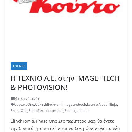
KOUNIO
H ΤΕΧΝΙΟ Α.Ε. στην IMAGE+TECH
& PHOTOVISION!
March 31, 2019
CaptureOne
,
Cokin
,
Elinchrom
,
imageandtech
,
kounio
,
NodalNinja
,
PhaseOne
,
Photoflex
,
photovision
,
Phottix
,
technio
Elinchrom & Phase One Στο περίπτερο μας, θα έχετε
την δυνατότητα να δείτε και να δοκιμάσετε όλα τα νέα