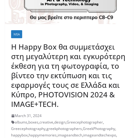
ΝΈΑ
Η Happy Box θα συμμετάσχει
στη μεγαλύτερη και εγκυρότερη
έκθεση για τη φωτογραφία, το
βίντεο την εκτύπωση και τις
εφαρμογές τους σε Ελλάδα και
Κύπρο, PHOTOVISION 2024 &
IMAGE+TECH.
March 31, 2024
albums
,
boxes
,
creative
,
design
,
Greecephotographer
,
Greecephotography
,
greekphotographers
,
GreekPhotography
,
happybox
,
happymemories
,
imageandtech
,
imageandtechexpo
,