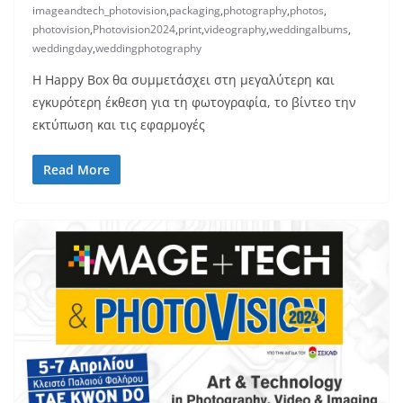
imageandtech_photovision
,
packaging
,
photography
,
photos
,
photovision
,
Photovision2024
,
print
,
videography
,
weddingalbums
,
weddingday
,
weddingphotography
Η Happy Box θα συμμετάσχει στη μεγαλύτερη και
εγκυρότερη έκθεση για τη φωτογραφία, το βίντεο την
εκτύπωση και τις εφαρμογές
Read More