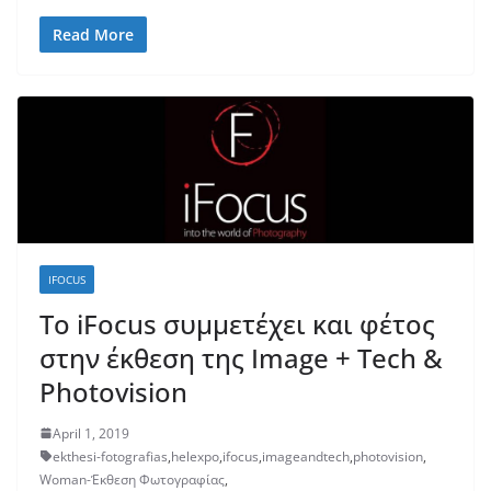
Read More
IFOCUS
Το iFocus συμμετέχει και φέτος
στην έκθεση της Image + Tech &
Photovision
April 1, 2019
ekthesi-fotografias
,
helexpo
,
ifocus
,
imageandtech
,
photovision
,
Woman-Έκθεση Φωτογραφίας
,