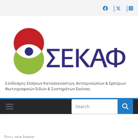
Skip
to
content
Σύνδεσμος Ελλήνων Κατασκευαστών, Αντιπροσώπων & Εμπόρων
Φωτογραφικών Ειδών & Συστημάτων Εικόνας
You are here: