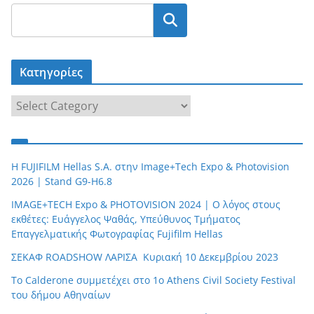
Κατηγορίες
Κ
α
τ
η
H FUJIFILM Hellas S.A. στην Image+Tech Expo & Photovision
γ
2026 | Stand G9-H6.8
ο
IMAGE+TECH Expo & PHOTOVISION 2024 | O λόγος στους
ρ
εκθέτες: Ευάγγελος Ψαθάς, Υπεύθυνος Τμήματος
ί
Επαγγελματικής Φωτογραφίας Fujifilm Hellas
ε
ΣΕΚΑΦ ROADSHOW ΛΑΡΙΣΑ Κυριακή 10 Δεκεμβρίου 2023
ς
Το Calderone συμμετέχει στο 1ο Athens Civil Society Festival
του δήμου Αθηναίων