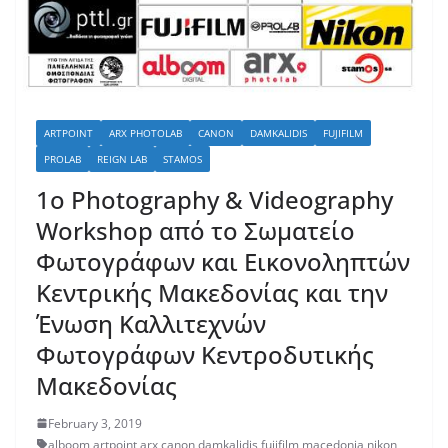
ARTPOINT
ARX PHOTOLAB
CANON
DAMKALIDIS
FUJIFILM
PROLAB
REIGN LAB
STAMOS
1ο Photography & Videography
Workshop από το Σωματείο
Φωτογράφων και Εικονοληπτών
Κεντρικής Μακεδονίας και την
Ένωση Καλλιτεχνών
Φωτογράφων Κεντροδυτικής
Μακεδονίας
February 3, 2019
alboom
,
artpoint
,
arx
,
canon
,
damkalidis
,
fujifilm
,
macedonia
,
nikon
,