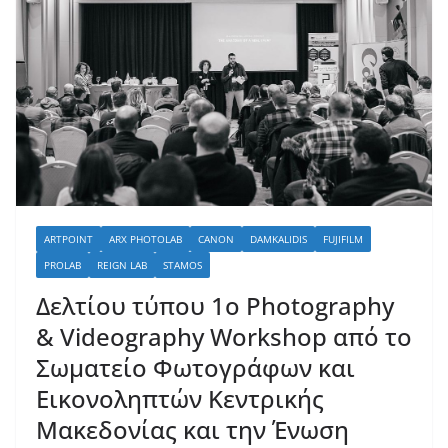
ARTPOINT
ARX PHOTOLAB
CANON
DAMKALIDIS
FUJIFILM
PROLAB
REIGN LAB
STAMOS
Δελτίου τύπου 1ο Photography
& Videography Workshop από το
Σωματείο Φωτογράφων και
Εικονοληπτών Κεντρικής
Μακεδονίας και την Ένωση