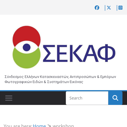
Skip
to
content
Σύνδεσμος Ελλήνων Κατασκευαστών, Αντιπροσώπων & Εμπόρων
Φωτογραφικών Ειδών & Συστημάτων Εικόνας
You are here:
Home
workshop