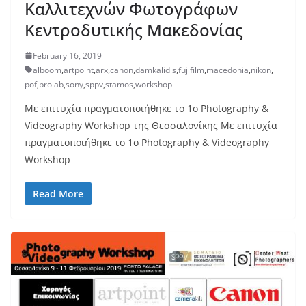
Καλλιτεχνών Φωτογράφων
Κεντροδυτικής Μακεδονίας
February 16, 2019
alboom
,
artpoint
,
arx
,
canon
,
damkalidis
,
fujifilm
,
macedonia
,
nikon
,
pof
,
prolab
,
sony
,
sppv
,
stamos
,
workshop
Με επιτυχία πραγματοποιήθηκε το 1ο Photography &
Videography Workshop της Θεσσαλονίκης Με επιτυχία
πραγματοποιήθηκε το 1ο Photography & Videography
Workshop
Read More