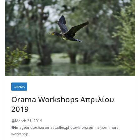
ORAMA
Orama Workshops Απριλίου
2019
March 31, 2019
imageandtech
,
oramastudies
,
photovision
,
seminar
,
seminars
,
workshop