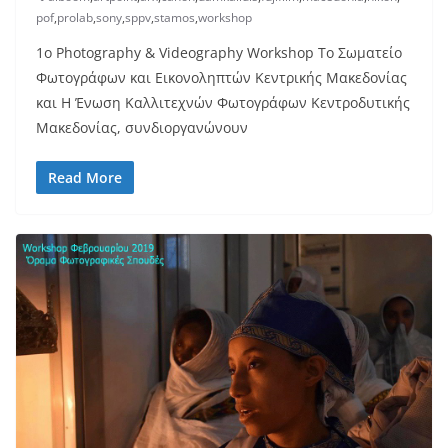
pof
,
prolab
,
sony
,
sppv
,
stamos
,
workshop
1ο Photography & Videography Workshop Το Σωματείο
Φωτογράφων και Εικονοληπτών Κεντρικής Μακεδονίας
και Η Ένωση Καλλιτεχνών Φωτογράφων Κεντροδυτικής
Μακεδονίας, συνδιοργανώνουν
Read More