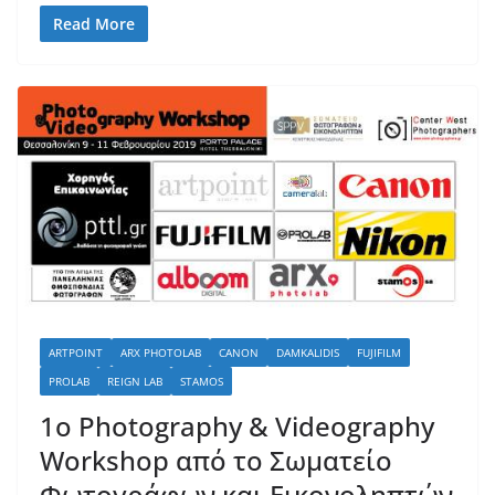
Read More
ARTPOINT
ARX PHOTOLAB
CANON
DAMKALIDIS
FUJIFILM
PROLAB
REIGN LAB
STAMOS
1ο Photography & Videography
Workshop από το Σωματείο
Φωτογράφων και Εικονοληπτών