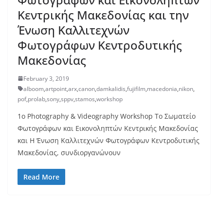
Κεντρικής Μακεδονίας και την
Ένωση Καλλιτεχνών
Φωτογράφων Κεντροδυτικής
Μακεδονίας
February 3, 2019
alboom
,
artpoint
,
arx
,
canon
,
damkalidis
,
fujifilm
,
macedonia
,
nikon
,
pof
,
prolab
,
sony
,
sppv
,
stamos
,
workshop
1ο Photography & Videography Workshop Το Σωματείο
Φωτογράφων και Εικονοληπτών Κεντρικής Μακεδονίας
και Η Ένωση Καλλιτεχνών Φωτογράφων Κεντροδυτικής
Μακεδονίας, συνδιοργανώνουν
Read More