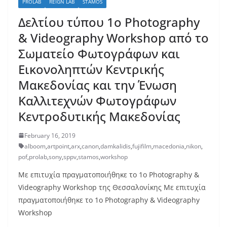
PROLAB
REIGN LAB
STAMOS
Δελτίου τύπου 1ο Photography
& Videography Workshop από το
Σωματείο Φωτογράφων και
Εικονοληπτών Κεντρικής
Μακεδονίας και την Ένωση
Καλλιτεχνών Φωτογράφων
Κεντροδυτικής Μακεδονίας
February 16, 2019
alboom
,
artpoint
,
arx
,
canon
,
damkalidis
,
fujifilm
,
macedonia
,
nikon
,
pof
,
prolab
,
sony
,
sppv
,
stamos
,
workshop
Με επιτυχία πραγματοποιήθηκε το 1ο Photography &
Videography Workshop της Θεσσαλονίκης Με επιτυχία
πραγματοποιήθηκε το 1ο Photography & Videography
Workshop