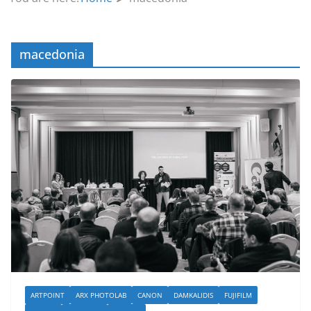
macedonia
ARTPOINT
ARX PHOTOLAB
CANON
DAMKALIDIS
FUJIFILM