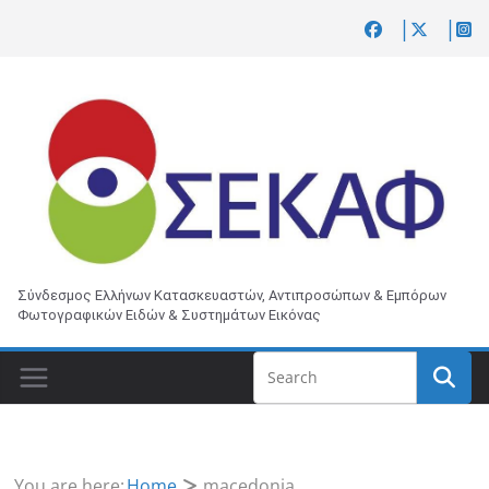
Skip
to
content
Σύνδεσμος Ελλήνων Κατασκευαστών, Αντιπροσώπων & Εμπόρων
Φωτογραφικών Ειδών & Συστημάτων Εικόνας
You are here:
Home
macedonia