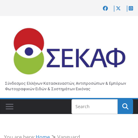
Skip
to
content
Σύνδεσμος Ελλήνων Κατασκευαστών, Αντιπροσώπων & Εμπόρων
Φωτογραφικών Ειδών & Συστημάτων Εικόνας
You are here:
Home
Vanguard