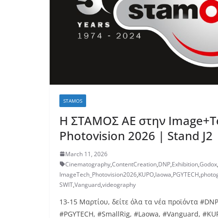
STAMOS
H ΣΤΑΜΟΣ ΑΕ στην Image+T
Photovision 2026 | Stand J2
March 11, 2026
Cinematography
,
ContentCreation
,
DNP
,
Exhibition
,
Godox
ImageTech_Photovision2026
,
KUPO
,
laowa
,
PGYTECH
,
photo
SWIT
,
Vanguard
,
videography
13-15 Μαρτίου, δείτε όλα τα νέα προϊόντα #DNP
#PGYTECH, #SmallRig, #Laowa, #Vanguard, #KU