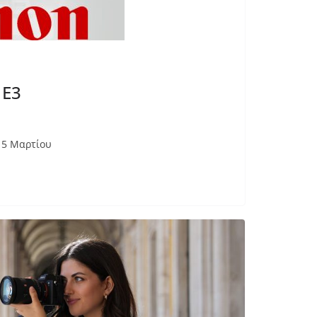
 E3
-15 Μαρτίου