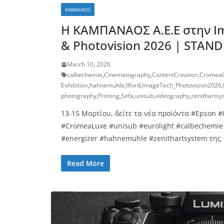
KABANAOS
H ΚΑΜΠΑΝΑΟΣ Α.Ε.Ε στην I
& Photovision 2026 | STAND
March 10, 2026
calbechemie
,
Cinematography
,
ContentCreation
,
Cromea
Exhibition
,
hahnemuhle
,
Ilford
,
ImageTech_Photovision2026
,
photography
,
Printing
,
Sefa
,
unisub
,
videography
,
zenitharts
13-15 Μαρτίου, δείτε τα νέα προϊόντα #Epson 
#CromeaLuxe #unisub #eurolight #calbechemie 
#energizer #hahnemuhle #zenithartsystem της
Read More