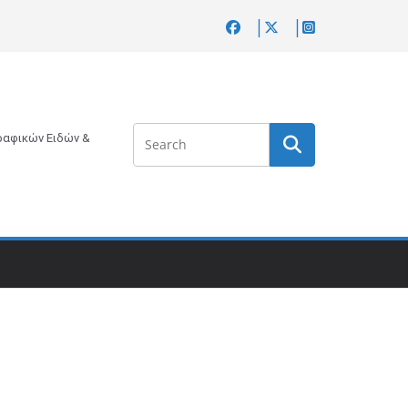
αφικών Ειδών &