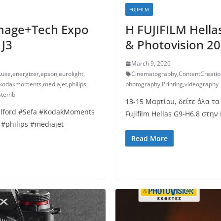
FUJIFILM
mage+Tech Expo
H FUJIFILM Hella
 J3
& Photovision 20
March 9, 2026
Luxe
,
energizer
,
epson
,
eurolight
,
Cinematography
,
ContentCreatio
kodakmoments
,
mediajet
,
philips
,
photography
,
Printing
,
videography
ystemb
13-15 Μαρτίου, δείτε όλα τα
#Ilford #Sefa #KodakMoments
Fujifilm Hellas G9-H6.8 στη
#philips #mediajet
Read More