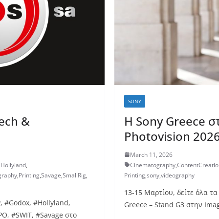
SONY
ech &
Η Sony Greece σ
Photovision 2026
March 11, 2026
,
Hollyland
,
Cinematography
,
ContentCreatio
graphy
,
Printing
,
Savage
,
SmallRig
,
Printing
,
sony
,
videography
13-15 Μαρτίου, δείτε όλα τα
, #Godox, #Hollyland,
Greece – Stand G3 στην Ima
PO, #SWIT, #Savage στο