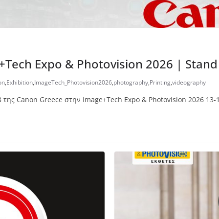
Tech Expo & Photovision 2026 | Stand
on
,
Exhibition
,
ImageTech_Photovision2026
,
photography
,
Printing
,
videography
3 της Canon Greece στην Image+Tech Expo & Photovision 2026 13