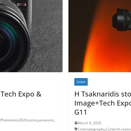
SIGMA
+Tech Expo &
Η Tsaknaridis sto
Image+Tech Expo
G11
Photovision2026
,
lumix
,
panasonic
,
March 9, 2026
Cinematography
,
ContentCreatio