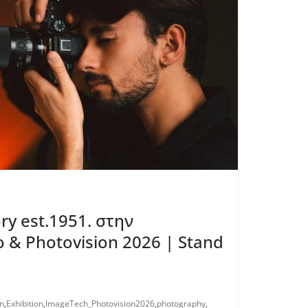
ry est.1951. στην
 & Photovision 2026 | Stand
n
,
Exhibition
,
ImageTech_Photovision2026
,
photography
,