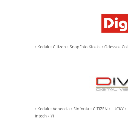
• Kodak • Citizen • SnapFoto Kiosks • Odessos Col
• Κοdak • Veneccia • Sinfonia • CITIZEN • LUCKY 
Intech • YI