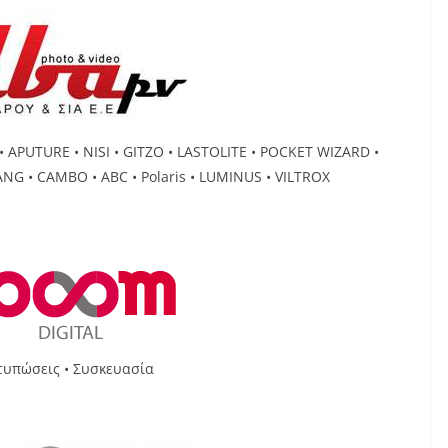
APUTURE • ΝISI • GITZO • LASTOLITE • POCKET WIZARD •
G • CAMBO • ABC • Polaris • LUMINUS • VILTROX
τυπώσεις • Συσκευασία