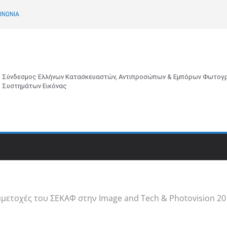
ΙΝΩΝΙΑ
Σύνδεσμος Ελλήνων Κατασκευαστών, Αντιπροσώπων & Εμπόρων Φωτογρ
Συστημάτων Εικόνας
μμετοχές του ΣΕΚΑΦ στην Image and Tech & Photovision 20