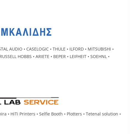
STAL AUDIO • CASELOGIC • THULE • ILFORD • MITSUBISHI •
USSELL HOBBS • ARIETE • BEPER • LEIFHEIT • SOEHNL •
ra • HiTi Printers • Selfie Booth • Plotters • Tetenal solution •