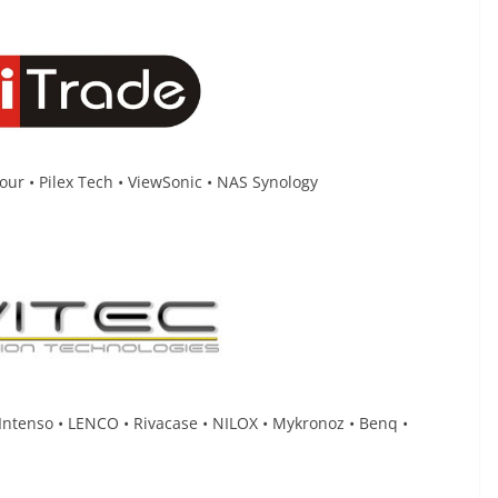
our • Pilex Tech • ViewSonic • NAS Synology
• Intenso • LENCO • Rivacase • NILOX • Mykronoz • Benq •