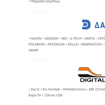
• Ψηφιακά άλμπουμ
• NIKON • SANDISK • WD • G-TECH • VARTA • CRY
POLAROID • PATERSON • ROLLEI • REMINGTON • R
XAVAX
• Durst • Kis minilab • Polielettronica • ZBE Chromi
Kapa fix • Ξύλινα USB