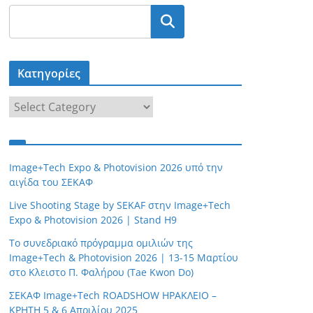
Κατηγορίες
Κ
α
τ
η
Image+Tech Expo & Photovision 2026 υπό την
γ
αιγίδα του ΣΕΚΑΦ
ο
Live Shooting Stage by SEKAF στην Image+Tech
ρ
Expo & Photovision 2026 | Stand H9
ί
Το συνεδριακό πρόγραμμα ομιλιών της
ε
Image+Tech & Photovision 2026 | 13-15 Μαρτίου
ς
στο Κλειστο Π. Φαλήρου (Tae Kwon Do)
ΣΕΚΑΦ Image+Tech ROADSHOW ΗΡΑΚΛΕΙΟ –
ΚΡΗΤΗ 5 & 6 Απριλίου 2025