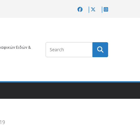
αφικών Ειδών &
19